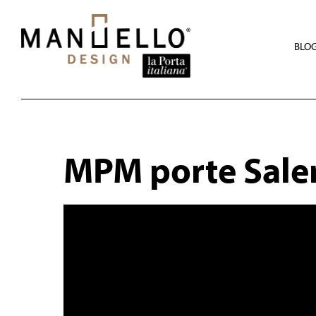
Skip
to
main
content
BLO
MPM porte Sale