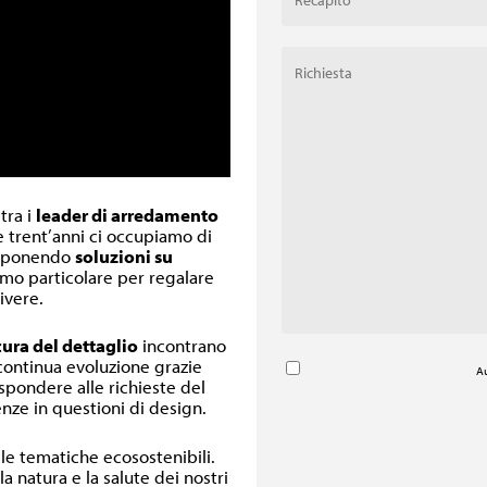
 tra i
leader di arredamento
re trent’anni ci occupiamo di
oponendo
soluzioni su
inimo particolare per regalare
ivere.
cura del dettaglio
incontrano
 continua evoluzione grazie
Au
ispondere alle richieste del
nze in questioni di design.
lle tematiche ecosostenibili.
a natura e la salute dei nostri