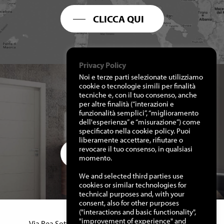
CLICCA QUI
Privacy Policy
Noi e terze parti selezionate utilizziamo
cookie o tecnologie simili per finalità
tecniche e, con il tuo consenso, anche
per altre finalità (“interazioni e
RICHIEDI I NOSTRI
funzionalità semplici”, “miglioramento
CATALOGHI
dell'esperienza” e “misurazione”) come
specificato nella cookie policy. Puoi
liberamente accettare, rifiutare o
revocare il tuo consenso, in qualsiasi
CLICCA QUI
momento.
We and selected third parties use
cookies or similar technologies for
technical purposes and, with your
consent, also for other purposes
("interactions and basic functionality",
Manuello Design Srl
"improvement of experience" and
Via Rea Sottana, 15 – 12060 Murazzano (Cn) Italy –