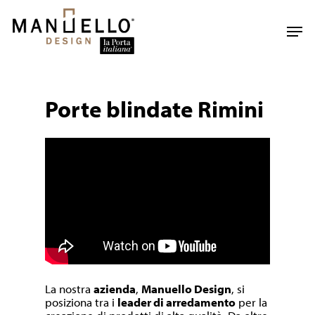
Skip
to
Men
main
content
Porte blindate Rimini
La nostra
azienda
,
Manuello Design
, si
posiziona tra i
leader di arredamento
per la