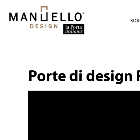
Skip
to
main
content
BLO
Porte di design