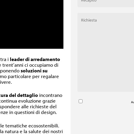
 tra i
leader di arredamento
re trent’anni ci occupiamo di
oponendo
soluzioni su
inimo particolare per regalare
ivere.
cura del dettaglio
incontrano
 continua evoluzione grazie
Au
ispondere alle richieste del
nze in questioni di design.
lle tematiche ecosostenibili.
a natura e la salute dei nostri