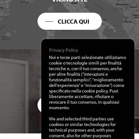
CLICCA QUI
Privacy Policy
Noi e terze parti selezionate utilizziamo
cookie o tecnologie simili per finalità
tecniche e, con il tuo consenso, anche
per altre finalità (“interazioni e
RICHIEDI I NOSTRI
funzionalità semplici”, “miglioramento
CATALOGHI
dell'esperienza” e “misurazione”) come
specificato nella cookie policy. Puoi
liberamente accettare, rifiutare o
revocare il tuo consenso, in qualsiasi
CLICCA QUI
momento.
We and selected third parties use
cookies or similar technologies for
technical purposes and, with your
consent, also for other purposes