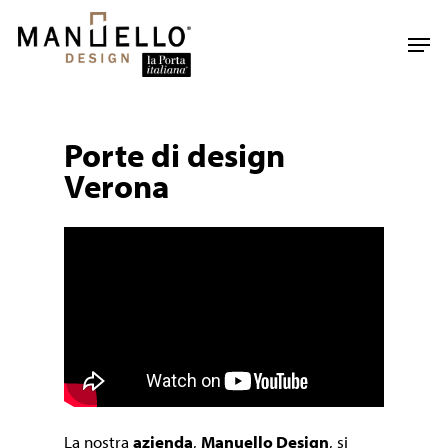
Skip
to
Men
main
content
Porte di design
Verona
La nostra
azienda
,
Manuello Design
, si