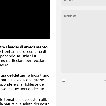
 tra i
leader di arredamento
re trent’anni ci occupiamo di
oponendo
soluzioni su
inimo particolare per regalare
ivere.
cura del dettaglio
incontrano
 continua evoluzione grazie
Au
ispondere alle richieste del
nze in questioni di design.
lle tematiche ecosostenibili.
a natura e la salute dei nostri