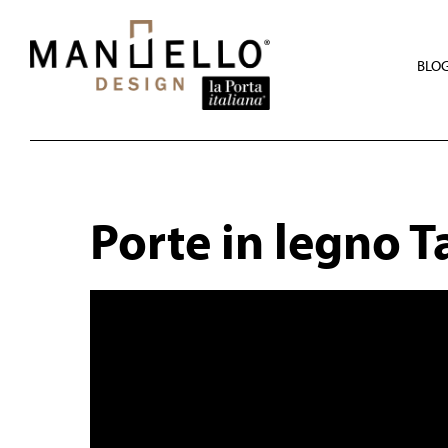
Skip
to
main
content
BLO
Porte in legno T