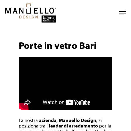
Skip
to
Men
main
content
Porte in vetro Bari
La nostra
azienda
,
Manuello Design
, si
posiziona tra i
leader di arredamento
per la