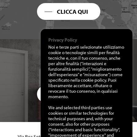
CLICCA QUI
Privacy Policy
Noi e terze parti selezionate utilizziamo
cookie o tecnologie simili per finalità
tecniche e, con il tuo consenso, anche
per altre finalità (“interazioni e
RICHIEDI I NOSTRI
funzionalità semplici”, “miglioramento
CATALOGHI
dell'esperienza” e “misurazione”) come
specificato nella cookie policy. Puoi
liberamente accettare, rifiutare o
revocare il tuo consenso, in qualsiasi
CLICCA QUI
momento.
We and selected third parties use
cookies or similar technologies for
technical purposes and, with your
consent, also for other purposes
("interactions and basic functionality",
Manuello Design Srl
"improvement of experience" and
Via Rea Sottana, 15 – 12060 Murazzano (Cn) Italy –