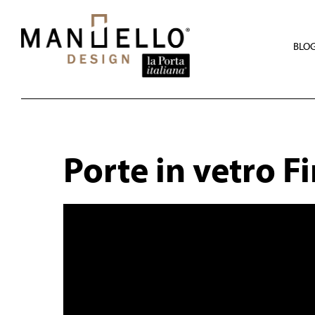
Skip
to
main
content
BLO
Porte in vetro F