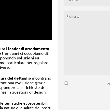
 tra i
leader di arredamento
re trent’anni ci occupiamo di
oponendo
soluzioni su
inimo particolare per regalare
ivere.
cura del dettaglio
incontrano
 continua evoluzione grazie
Au
ispondere alle richieste del
nze in questioni di design.
lle tematiche ecosostenibili.
a natura e la salute dei nostri