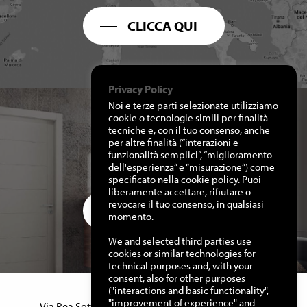
CLICCA QUI
Privacy Policy
Noi e terze parti selezionate utilizziamo
cookie o tecnologie simili per finalità
tecniche e, con il tuo consenso, anche
per altre finalità (“interazioni e
RICHIEDI I NOSTRI
funzionalità semplici”, “miglioramento
CATALOGHI
dell'esperienza” e “misurazione”) come
specificato nella cookie policy. Puoi
liberamente accettare, rifiutare o
revocare il tuo consenso, in qualsiasi
CLICCA QUI
momento.
We and selected third parties use
cookies or similar technologies for
technical purposes and, with your
consent, also for other purposes
("interactions and basic functionality",
Manuello Design Srl
"improvement of experience" and
Via Rea Sottana, 15 – 12060 Murazzano (Cn) Italy –