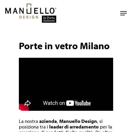
Skip
to
Men
main
content
Porte in vetro Milano
La nostra
azienda
,
Manuello Design
, si
posiziona tra i
leader di arredamento
per la