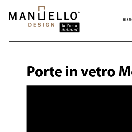
Skip
to
main
content
BLO
Porte in vetro 