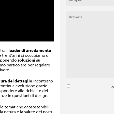
 tra i
leader di arredamento
re trent’anni ci occupiamo di
oponendo
soluzioni su
inimo particolare per regalare
ivere.
cura del dettaglio
incontrano
 continua evoluzione grazie
Au
ispondere alle richieste del
nze in questioni di design.
lle tematiche ecosostenibili.
a natura e la salute dei nostri