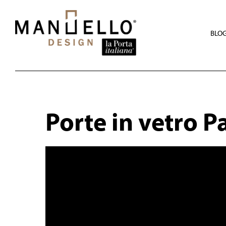
Skip
to
main
content
BLO
Porte in vetro 