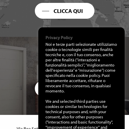
CLICCA QUI
Privacy Policy
Noi e terze parti selezionate utilizziamo
cookie o tecnologie simili per finalità
tecniche e, con il tuo consenso, anche
per altre finalità (“interazioni e
RICHIEDI I NOSTRI
funzionalità semplici”, “miglioramento
CATALOGHI
dell'esperienza” e “misurazione”) come
specificato nella cookie policy. Puoi
liberamente accettare, rifiutare o
revocare il tuo consenso, in qualsiasi
CLICCA QUI
momento.
We and selected third parties use
cookies or similar technologies for
technical purposes and, with your
consent, also for other purposes
("interactions and basic functionality",
Manuello Design Srl
"improvement of experience" and
Via Rea Sottana, 15 – 12060 Murazzano (Cn) Italy –