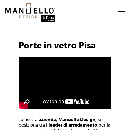
Skip
to
Men
main
content
Porte in vetro Pisa
La nostra
azienda
,
Manuello Design
, si
posiziona tra i
leader di arredamento
per la