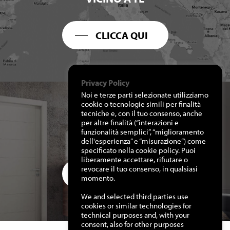
CLICCA QUI
Privacy Policy
Noi e terze parti selezionate utilizziamo
cookie o tecnologie simili per finalità
tecniche e, con il tuo consenso, anche
per altre finalità (“interazioni e
RICHIEDI I NOSTRI
funzionalità semplici”, “miglioramento
CATALOGHI
dell'esperienza” e “misurazione”) come
specificato nella cookie policy. Puoi
liberamente accettare, rifiutare o
revocare il tuo consenso, in qualsiasi
CLICCA QUI
momento.
We and selected third parties use
cookies or similar technologies for
technical purposes and, with your
consent, also for other purposes