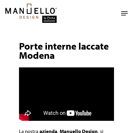
Skip
to
Men
main
content
Porte interne laccate
Modena
La nostra
azienda
,
Manuello Design
, si