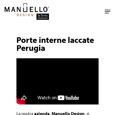
Skip
to
Men
main
content
Porte interne laccate
Perugia
La nostra
azienda
,
Manuello Design
, si