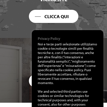
CLICCA QUI
Privacy Policy
Noi e terze parti selezionate utilizziamo
cookie o tecnologie simili per finalità
tecniche e, con il tuo consenso, anche
per altre finalità (“interazioni e
RICHIEDI I NOSTRI
funzionalità semplici”, “miglioramento
CATALOGHI
dell'esperienza” e “misurazione”) come
specificato nella cookie policy. Puoi
liberamente accettare, rifiutare o
revocare il tuo consenso, in qualsiasi
CLICCA QUI
momento.
We and selected third parties use
cookies or similar technologies for
technical purposes and, with your
consent, also for other purposes