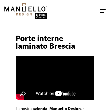
Skip
to
Men
main
content
Porte interne
laminato Brescia
La nostra
azienda
,
Manuello Design
, si