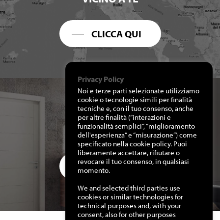
CLICCA QUI
Privacy Policy
Noi e terze parti selezionate utilizziamo
cookie o tecnologie simili per finalità
tecniche e, con il tuo consenso, anche
per altre finalità (“interazioni e
RICHIEDI I NOSTRI
funzionalità semplici”, “miglioramento
CATALOGHI
dell'esperienza” e “misurazione”) come
specificato nella cookie policy. Puoi
liberamente accettare, rifiutare o
revocare il tuo consenso, in qualsiasi
CLICCA QUI
momento.
We and selected third parties use
cookies or similar technologies for
technical purposes and, with your
consent, also for other purposes