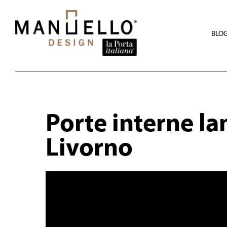
Skip
to
main
content
BLO
Porte interne l
Livorno