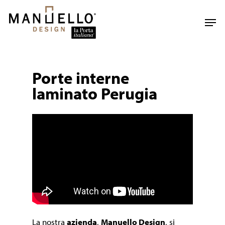
Skip
to
Men
main
content
Porte interne
laminato Perugia
La nostra
azienda
,
Manuello Design
, si