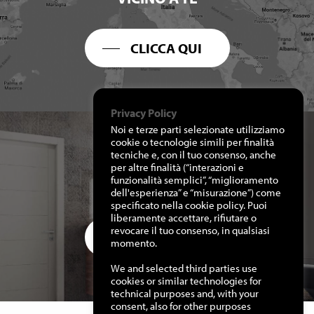
CLICCA QUI
Privacy Policy
Noi e terze parti selezionate utilizziamo
cookie o tecnologie simili per finalità
tecniche e, con il tuo consenso, anche
per altre finalità (“interazioni e
RICHIEDI I NOSTRI
funzionalità semplici”, “miglioramento
CATALOGHI
dell'esperienza” e “misurazione”) come
specificato nella cookie policy. Puoi
liberamente accettare, rifiutare o
revocare il tuo consenso, in qualsiasi
CLICCA QUI
momento.
We and selected third parties use
cookies or similar technologies for
technical purposes and, with your
consent, also for other purposes