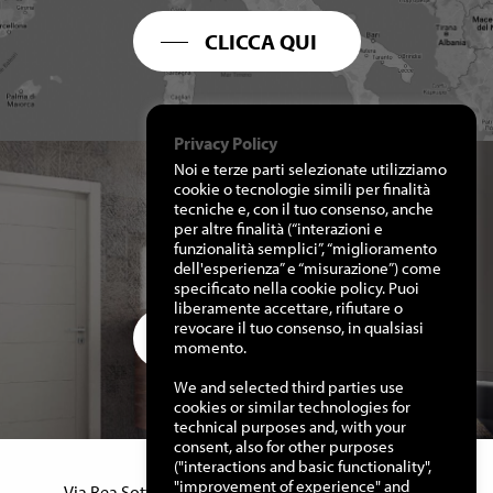
CLICCA QUI
Privacy Policy
Noi e terze parti selezionate utilizziamo
cookie o tecnologie simili per finalità
tecniche e, con il tuo consenso, anche
per altre finalità (“interazioni e
RICHIEDI I NOSTRI
funzionalità semplici”, “miglioramento
CATALOGHI
dell'esperienza” e “misurazione”) come
specificato nella cookie policy. Puoi
liberamente accettare, rifiutare o
revocare il tuo consenso, in qualsiasi
CLICCA QUI
momento.
We and selected third parties use
cookies or similar technologies for
technical purposes and, with your
consent, also for other purposes
("interactions and basic functionality",
Manuello Design Srl
"improvement of experience" and
Via Rea Sottana, 15 – 12060 Murazzano (Cn) Italy –