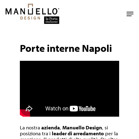
Skip
to
Men
main
content
Porte interne Napoli
La nostra
azienda
,
Manuello Design
, si
posiziona tra i
leader di arredamento
per la