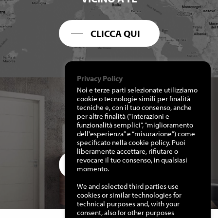
CLICCA QUI
Privacy Policy
Noi e terze parti selezionate utilizziamo
cookie o tecnologie simili per finalità
tecniche e, con il tuo consenso, anche
per altre finalità (“interazioni e
RICHIEDI I NOSTRI
funzionalità semplici”, “miglioramento
CATALOGHI
dell'esperienza” e “misurazione”) come
specificato nella cookie policy. Puoi
liberamente accettare, rifiutare o
revocare il tuo consenso, in qualsiasi
CLICCA QUI
momento.
We and selected third parties use
cookies or similar technologies for
technical purposes and, with your
consent, also for other purposes