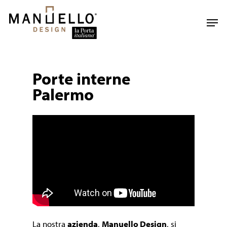
Skip
to
Men
main
content
Porte interne
Palermo
La nostra
azienda
,
Manuello Design
, si