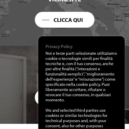
CLICCA QUI
Privacy Policy
Noi e terze parti selezionate utilizziamo
cookie o tecnologie simili per finalità
tecniche e, con il tuo consenso, anche
per altre finalità (“interazioni e
RICHIEDI I NOSTRI
funzionalità semplici”, “miglioramento
CATALOGHI
dell'esperienza” e “misurazione”) come
specificato nella cookie policy. Puoi
liberamente accettare, rifiutare o
revocare il tuo consenso, in qualsiasi
CLICCA QUI
momento.
We and selected third parties use
cookies or similar technologies for
technical purposes and, with your
consent, also for other purposes