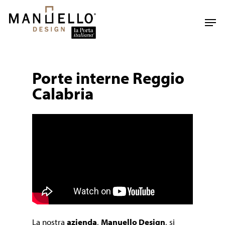
Skip
to
Men
main
content
Porte interne Reggio
Calabria
La nostra
azienda
,
Manuello Design
, si