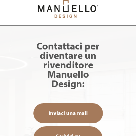
Skip
to
main
content
Contattaci per
diventare un
rivenditore
Manuello
Design:
Inviaci una mail